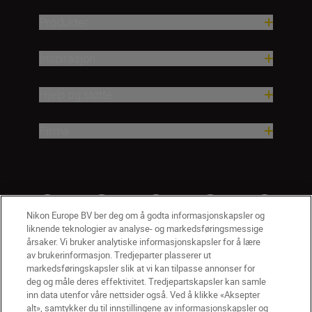
Produkter
Inspirasjon
Hjelp og støtte
Firma
Nikon Europe BV ber deg om å godta informasjonskapsler og
liknende teknologier av analyse- og markedsføringsmessige
årsaker. Vi bruker analytiske informasjonskapsler for å lære
av brukerinformasjon. Tredjeparter plasserer ut
markedsføringskapsler slik at vi kan tilpasse annonser for
deg og måle deres effektivitet. Tredjepartskapsler kan samle
inn data utenfor våre nettsider også. Ved å klikke «Aksepter
alt», samtykker du til innstillingene av informasjonskapsler og