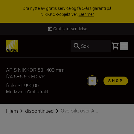
Dra nytte av gratis service og få 5-års garanti på
NIKKKOR-objektiver.
Lær mer
Gratis forsendelse
Basket
Søk
AF-S NIKKOR 80–400 mm
f/4.5–5.6G ED VR
SHOP
fra
kr 31 990,00
inkl. Mva.
+
Gratis frakt
Oversikt over A...
Hjem
discontinued