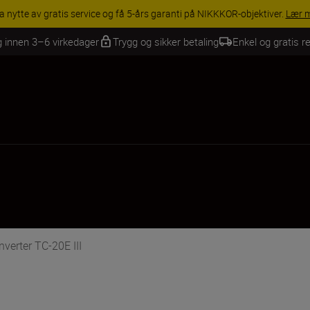
g innen 3–6 virkedager
Trygg og sikker betaling
Enkel og gratis re
nverter TC-20E III