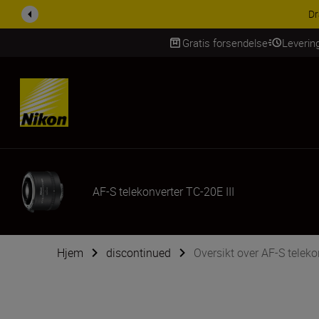
ti på NIKKKOR-objektiver.
Lær mer
Gratis forsendelse
Leverin
Skip Content
AF-S telekonverter TC-20E III
Hjem
discontinued
Oversikt over AF-S teleko