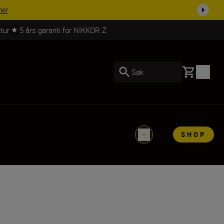
ACCESSORY SAVINGS | Få 15 % rabatt på utvalgt tilbehør, gjør fotoutstyre
tur
5 års garanti for NIKKOR Z
Basket
Søk
SHOP