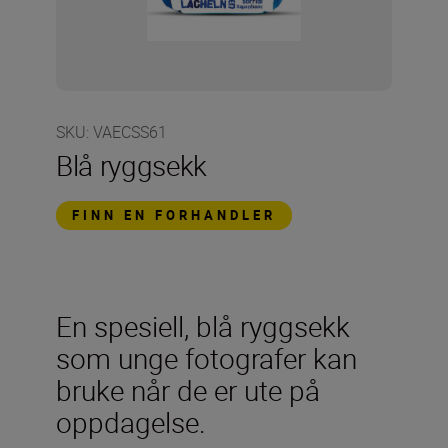
SKU
:
VAECSS61
Blå ryggsekk
FINN EN FORHANDLER
En spesiell, blå ryggsekk
som unge fotografer kan
bruke når de er ute på
oppdagelse.