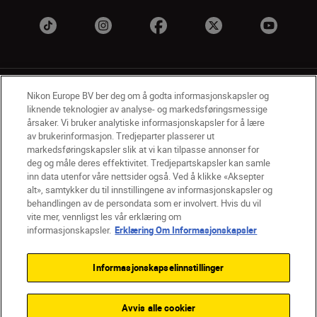
Nikon Europe BV ber deg om å godta informasjonskapsler og
liknende teknologier av analyse- og markedsføringsmessige
årsaker. Vi bruker analytiske informasjonskapsler for å lære
av brukerinformasjon. Tredjeparter plasserer ut
NO
Nikon Sites
markedsføringskapsler slik at vi kan tilpasse annonser for
deg og måle deres effektivitet. Tredjepartskapsler kan samle
Kontakt oss
Personvernerklæring
Bruksvilkår
inn data utenfor våre nettsider også. Ved å klikke «Aksepter
Vilkår og betingelser for Nikon Store
alt», samtykker du til innstillingene av informasjonskapsler og
Erklæring Om Informasjonskapsler
Tilgjengelighet
behandlingen av de persondata som er involvert. Hvis du vil
Innstillinger for informasjonskapsler
vite mer, vennligst les vår erklæring om
© 2026 Nikon
informasjonskapsler.
Erklæring Om Informasjonskapsler
Informasjonskapselinnstillinger
Back to top
Avvis alle cookier