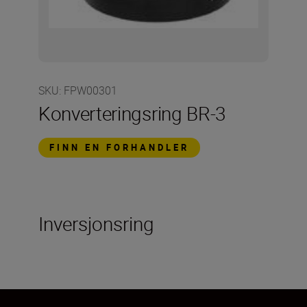
SKU
:
FPW00301
Konverteringsring BR-3
FINN EN FORHANDLER
Inversjonsring