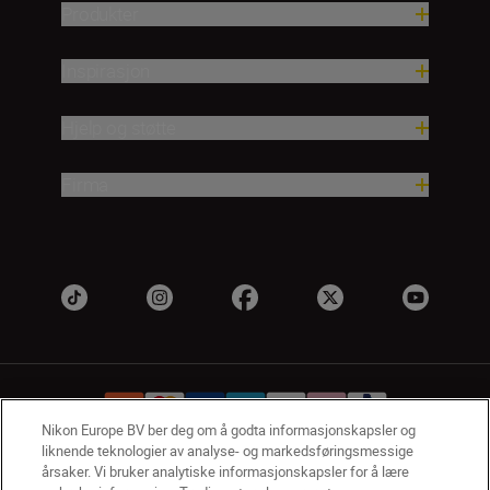
Produkter
Inspirasjon
Hjelp og støtte
Firma
Nikon Europe BV ber deg om å godta informasjonskapsler og
liknende teknologier av analyse- og markedsføringsmessige
årsaker. Vi bruker analytiske informasjonskapsler for å lære
NO
Nikon Sites