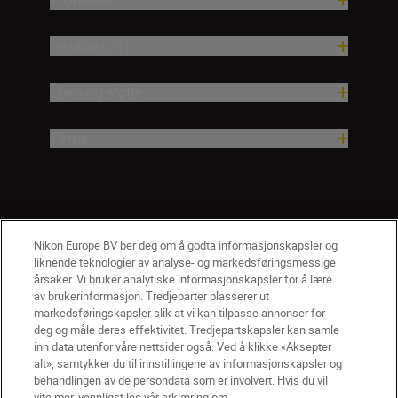
Inspirasjon
Hjelp og støtte
Firma
Nikon Europe BV ber deg om å godta informasjonskapsler og
liknende teknologier av analyse- og markedsføringsmessige
årsaker. Vi bruker analytiske informasjonskapsler for å lære
av brukerinformasjon. Tredjeparter plasserer ut
markedsføringskapsler slik at vi kan tilpasse annonser for
deg og måle deres effektivitet. Tredjepartskapsler kan samle
inn data utenfor våre nettsider også. Ved å klikke «Aksepter
alt», samtykker du til innstillingene av informasjonskapsler og
NO
Nikon Sites
behandlingen av de persondata som er involvert. Hvis du vil
vite mer, vennligst les vår erklæring om