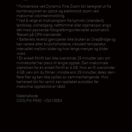
¹ Forstørrelse ved Dynamic Fine Zoom blir beregnet ut fra
kombinasjonen av optisk og elektronisk zoom ved
maksimal vidvinkelinnstilling.
² Ved å velge et motivprogram fra bymotiv (standard),
landskap, solnedgang, natthimmel eller stjernespor, angis
det mest passende fotograferingsintervallet automatisk.
³Basert på CIPA-standarder.
⁴ Batteriets levetid gjenspeiler ikke bruken av SnapBridge og
kan variere etter bruksforholdene, inkludert temperatur,
intervallet mellom bilder og hvor lenge menyer og bilder
vises.
⁵ Én enkelt filmfil kan ikke overskride 29 minutter selv om
minnekortet har plass til lengre opptak. Den maksimale
størrelsen for én enkelt filmfil er 4 GB. Hvis en fil overskrider
4 GB, selv om du filmer i mindre enn 29 minutter, deles den i
flere filer og kan ikke spilles av sammenhengende. Hvis
kameraet blir for varmt, kan opptaket avsluttes før
maksimal opptakstid er nådd.
Materialkode
COOLPIX P950 - VQA100EA