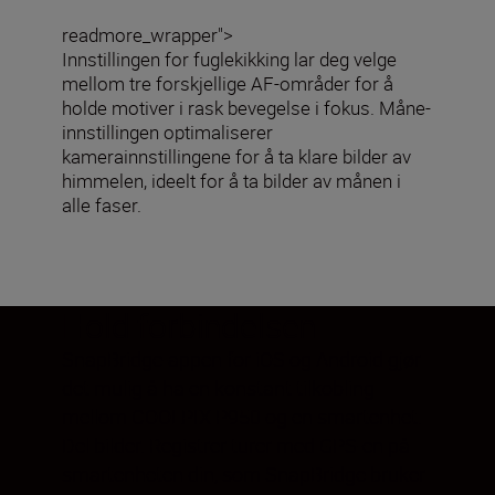
readmore_wrapper">
Innstillingen for fuglekikking lar deg velge
mellom tre forskjellige AF-områder for å
holde motiver i rask bevegelse i fokus. Måne-
innstillingen optimaliserer
kamerainnstillingene for å ta klare bilder av
himmelen, ideelt for å ta bilder av månen i
alle faser.
Hold forbindelsen
SnapBridge-appen for iOS og Android gjør
det mulig å ha en konstant tilkobling
mellom COOLPIX P950 og en smartenhet.
Del bilder. Registrer turer med GPS-en på
smartenheten din, som SnapBridge bruker