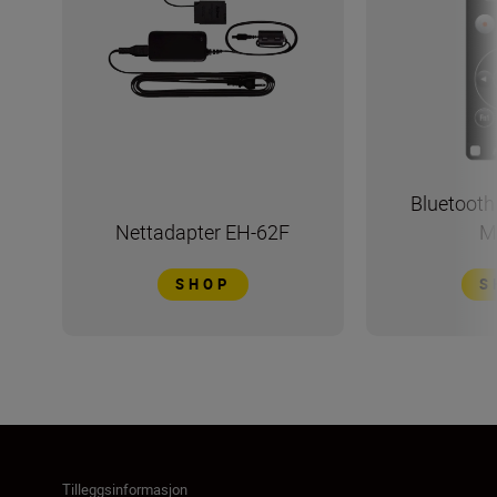
Bluetooth 
Nettadapter EH-62F
M
SHOP
S
Tilleggsinformasjon