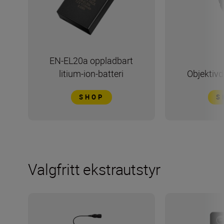
EN-EL20a oppladbart
litium-ion-batteri
Objektivd
SHOP
S
Valgfritt ekstrautstyr