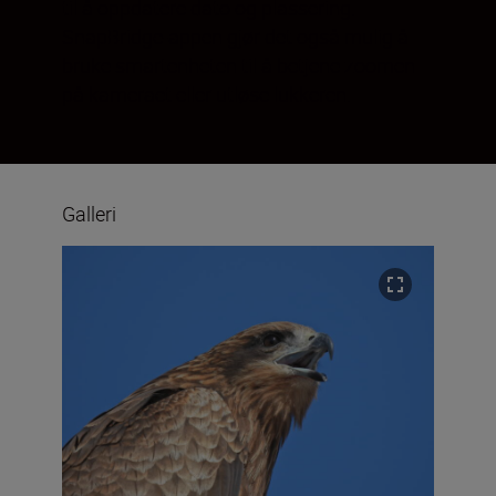
til å oppdatere dato og plassering.
SnapBridge-appen gjør det også mulig å
bruke smartenheten til å betjene zoomen
på kameraet eller utløse lukkeren.
Galleri