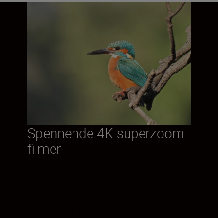
Spennende 4K superzoom-
filmer
Det er enkelt å ta opp stereo 4K/UHD-