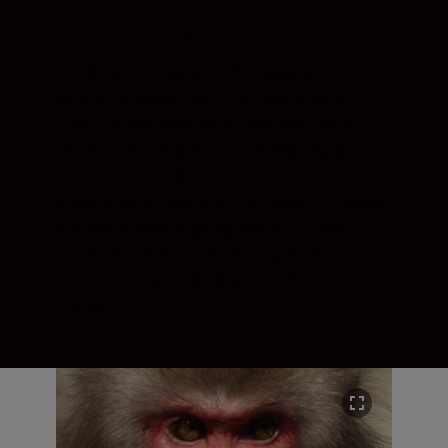
Enestående bilder
Du får gode resultater fra daggry til
skumring takket være en baksidebelyst
CMOS-bildebrikke og et lyssterkt NIKKOR-
objektiv med største blenderåpning på
f/2.8. Nikons EXPEED
bildebehandlingsmotor og Super ED-glass
reduserer forvrengning ved stor zoom.
Enten du zoomer inn på et fly som steiler
eller filmer dyr, er du klar for enhver
mulighet.