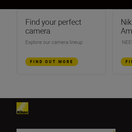
Find your perfect
Ni
camera
Am
Explore our camera lineup
NEE
FIND OUT MORE
F
Produkter