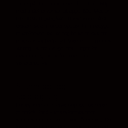
filmer på 30p eller videoer i full HD (1080p)
med bildefrekvenser på opptil 60p. Med en
ren HDMI-utgang kan du vise video på en
ekstern skjerm under opptak. En innebygd
mikrofonkontakt lar deg bruke en ekstern
mikrofon for bedre lyd. Manuell filmmodus
lar deg justere viktige innstillinger for
eksponering mens du filmer: ideelt i
varierende lys.
Stjernspor og
soloppgang
Funksjonen for intervallopptak i kameraet
er perfekt for å vise skyformasjoner,
stjernespor eller planter som åpner seg. Du
kan spille inn magiske intervallfilmer med