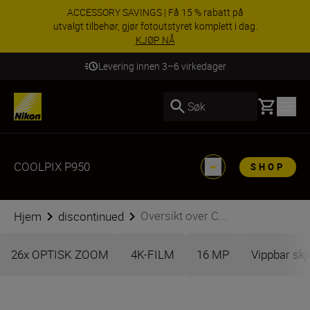
ACCESSORY SAVINGS | Få 15 % rabatt på
utvalgt tilbehør, gjør fotoutstyret komplett i dag.
KJØP NÅ
Levering innen 3–6 virkedager
Basket
Søk
COOLPIX P950
SHOP
Oversikt over C...
Hjem
discontinued
26x OPTISK ZOOM
4K-FILM
16 MP
Vippbar sk