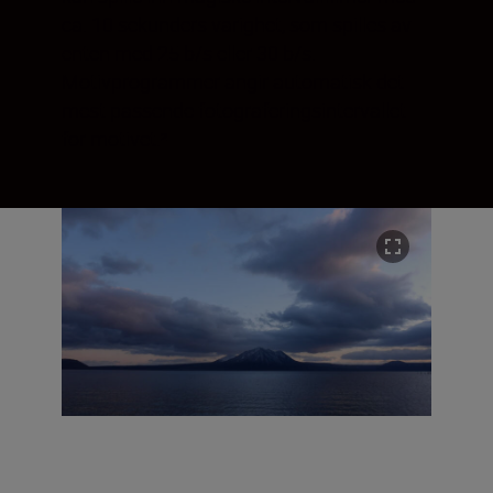
ca. 10 sekunders varighet, som spilles av
enten med 25 b/s eller 30 b/s.
Motivprogrammer angir automatisk det
mest passende fotograferingsintervallet
for motivet.²