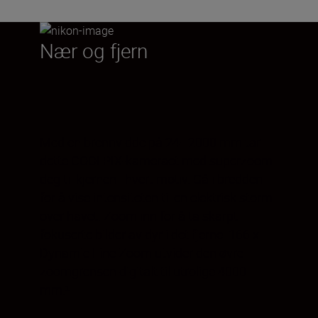
Nær og fjern
Med en brennvidde på 24–2000 mm tar
dette COOLPIX-kameraet med superzoom
deg til kjernen i hvert motiv. Gå i bredden
for å vise intensiteten til en elektrisk storm
over havet. Zoom inn for å ta skarpt
fokuserte bilder av dyr i det fjerne. 166 x
Dynamic Fine Zoom utvider den øvre
zoomgrensen digitalt til utrolige 4000
mm.¹