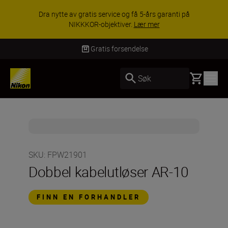
Dra nytte av gratis service og få 5-års garanti på
NIKKKOR-objektiver.
Lær mer
Gratis forsendelse
Basket
Søk
SKU
:
FPW21901
Dobbel kabelutløser AR-10
FINN EN FORHANDLER