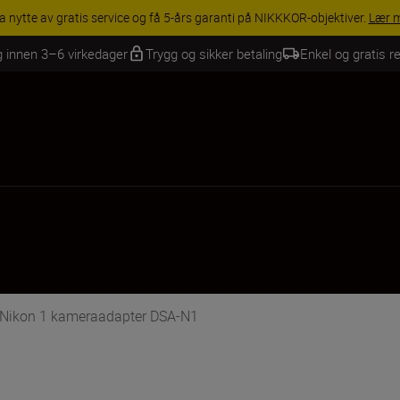
a nytte av gratis service og få 5-års garanti på NIKKKOR-objektiver.
Lær 
g innen 3–6 virkedager
Trygg og sikker betaling
Enkel og gratis re
e Nikon 1 kameraadapter DSA-N1