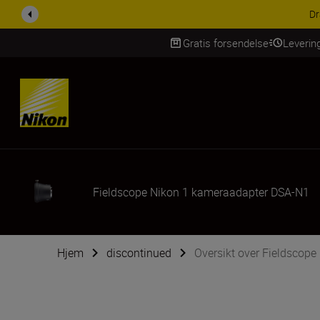
Dr
Gratis forsendelse
Leverin
Skip Content
Fieldscope Nikon 1 kameraadapter DSA-N1
Hjem
discontinued
Oversikt over Fieldscop