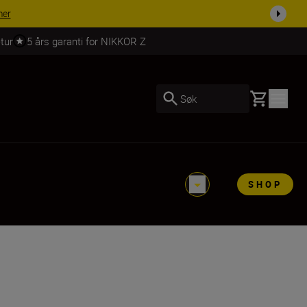
mer
tur
5 års garanti for NIKKOR Z
Basket
Søk
SHOP