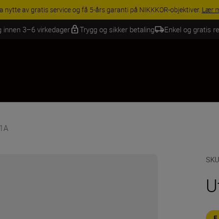
ACCESSORY SAVINGS 
g innen 3–6 virkedager
Trygg og sikker betaling
Enkel og gratis re
11A
SK
U