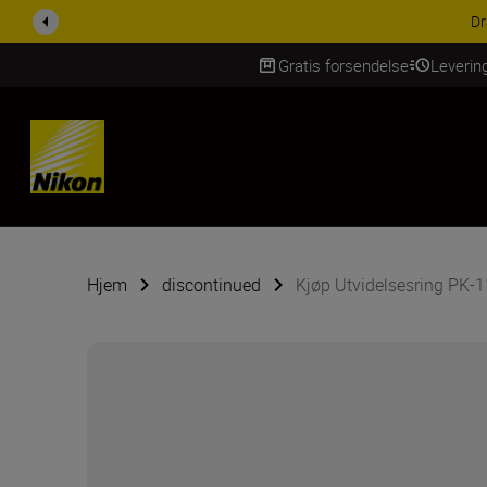
ktiver.
Lær mer
Gratis forsendelse
Leverin
Skip Content
Hjem
discontinued
Kjøp Utvidelsesring PK-