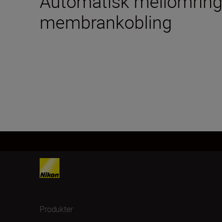
Automatisk mellomring
membrankobling
Produkter