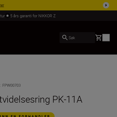
| Få 15 % rabatt på utvalgt tilbehør, gjør fotoutstyret komplett i dag.
K
tur
5 års garanti for NIKKOR Z
Basket
Søk
U
:
FPW00703
tvidelsesring PK-11A
FINN EN FORHANDLER