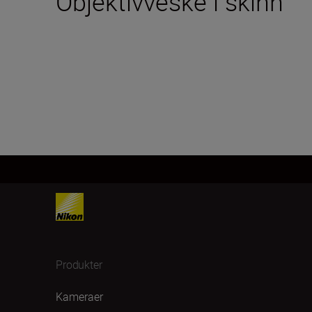
Objektivveske i skinn
Produkter
Kameraer