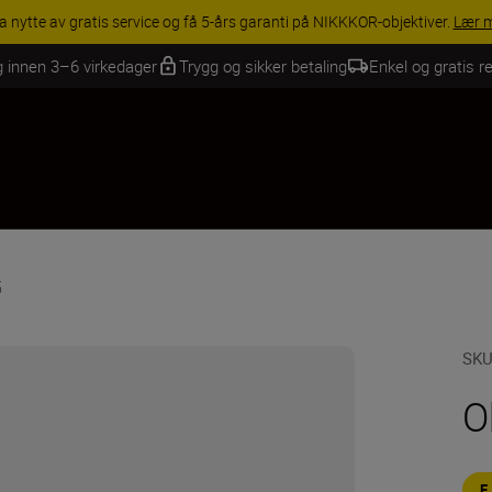
av gratis service og få 5-års garanti på NIKKKOR-objektiver.
Lær mer
g innen 3–6 virkedager
Trygg og sikker betaling
Enkel og gratis re
5
SK
O