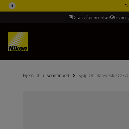
Dra nytte 
Gratis forsendelse
Leverin
Skip Content
Hjem
discontinued
Kjøp Objektivveske CL-7