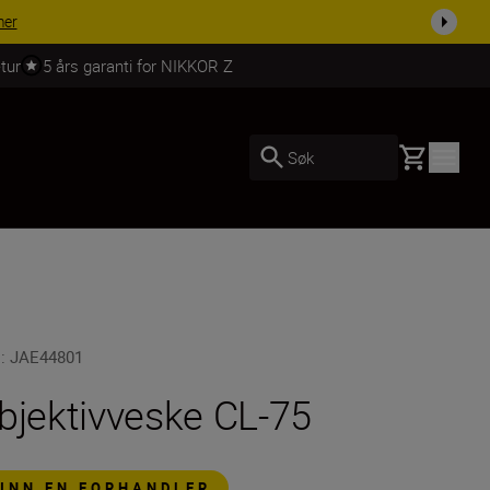
tur
5 års garanti for NIKKOR Z
Basket
Søk
U
:
JAE44801
bjektivveske CL-75
FINN EN FORHANDLER