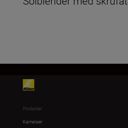
Solblender med skrufa
Produkter
Kameraer