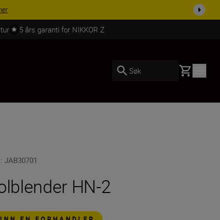
mer
tur
5 års garanti for NIKKOR Z
Basket
Søk
U
:
JAB30701
olblender HN-2
FINN EN FORHANDLER