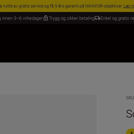
a nytte av gratis service og få 5-års garanti på NIKKKOR-objektiver.
Lær 
g innen 3–6 virkedager
Trygg og sikker betaling
Enkel og gratis re
SK
S