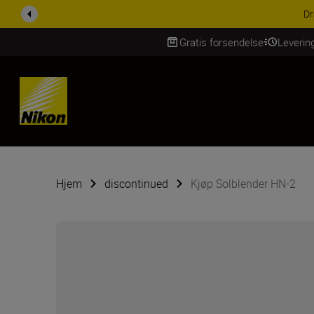
Dr
Gratis forsendelse
Leverin
Skip Content
Hjem
discontinued
Kjøp Solblender HN-2