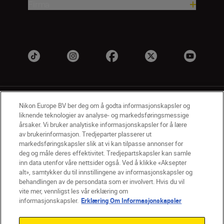
Firma
Nikon Europe BV ber deg om å godta informasjonskapsler og
liknende teknologier av analyse- og markedsføringsmessige
årsaker. Vi bruker analytiske informasjonskapsler for å lære
av brukerinformasjon. Tredjeparter plasserer ut
NO
Nikon Sites
markedsføringskapsler slik at vi kan tilpasse annonser for
deg og måle deres effektivitet. Tredjepartskapsler kan samle
Kontakt oss
Personvernerklæring
Bruksvilkår
inn data utenfor våre nettsider også. Ved å klikke «Aksepter
Vilkår og betingelser for Nikon Store
alt», samtykker du til innstillingene av informasjonskapsler og
Erklæring Om Informasjonskapsler
Tilgjengelighet
behandlingen av de persondata som er involvert. Hvis du vil
Innstillinger for informasjonskapsler
vite mer, vennligst les vår erklæring om
© 2026 Nikon
informasjonskapsler.
Erklæring Om Informasjonskapsler