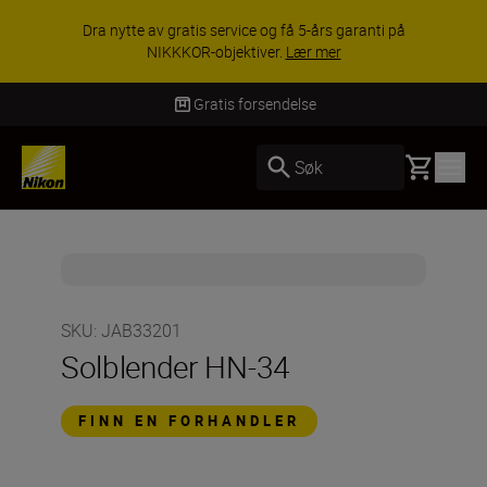
Dra nytte av gratis service og få 5-års garanti på
NIKKKOR-objektiver.
Lær mer
Gratis forsendelse
Basket
Søk
SKU
:
JAB33201
Solblender HN-34
FINN EN FORHANDLER