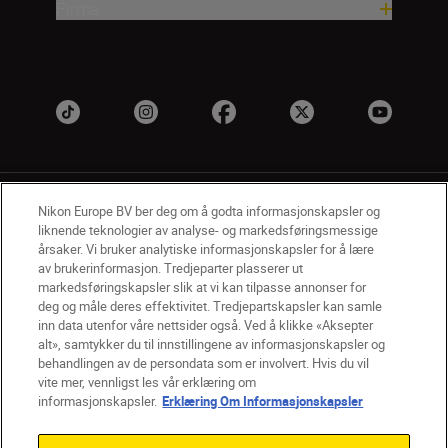
Firma
Nikon Europe BV ber deg om å godta informasjonskapsler og
liknende teknologier av analyse- og markedsføringsmessige
årsaker. Vi bruker analytiske informasjonskapsler for å lære
av brukerinformasjon. Tredjeparter plasserer ut
NO
Nikon Sites
markedsføringskapsler slik at vi kan tilpasse annonser for
deg og måle deres effektivitet. Tredjepartskapsler kan samle
Kontakt oss
Personvernerklæring
Bruksvilkår
inn data utenfor våre nettsider også. Ved å klikke «Aksepter
Vilkår og betingelser for Nikon Store
alt», samtykker du til innstillingene av informasjonskapsler og
Erklæring Om Informasjonskapsler
Tilgjengelighet
behandlingen av de persondata som er involvert. Hvis du vil
Innstillinger for informasjonskapsler
vite mer, vennligst les vår erklæring om
© 2026 Nikon
informasjonskapsler.
Erklæring Om Informasjonskapsler