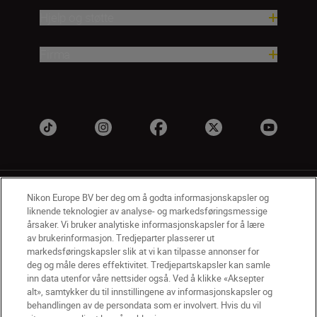
Hjelp og støtte
Firma
Nikon Europe BV ber deg om å godta informasjonskapsler og
liknende teknologier av analyse- og markedsføringsmessige
årsaker. Vi bruker analytiske informasjonskapsler for å lære
av brukerinformasjon. Tredjeparter plasserer ut
NO
Nikon Sites
markedsføringskapsler slik at vi kan tilpasse annonser for
deg og måle deres effektivitet. Tredjepartskapsler kan samle
Kontakt oss
Personvernerklæring
Bruksvilkår
inn data utenfor våre nettsider også. Ved å klikke «Aksepter
Vilkår og betingelser for Nikon Store
alt», samtykker du til innstillingene av informasjonskapsler og
Erklæring Om Informasjonskapsler
Tilgjengelighet
behandlingen av de persondata som er involvert. Hvis du vil