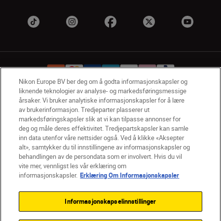
Nikon Europe BV ber deg om å godta informasjonskapsler og
liknende teknologier av analyse- og markedsføringsmessige
årsaker. Vi bruker analytiske informasjonskapsler for å lære
NO
Nikon Sites
av brukerinformasjon. Tredjeparter plasserer ut
Kontakt oss
Personvernerklæring
Bruksvilkår
markedsføringskapsler slik at vi kan tilpasse annonser for
deg og måle deres effektivitet. Tredjepartskapsler kan samle
Vilkår og betingelser for Nikon Store
inn data utenfor våre nettsider også. Ved å klikke «Aksepter
Erklæring Om Informasjonskapsler
Tilgjengelighet
alt», samtykker du til innstillingene av informasjonskapsler og
Innstillinger for informasjonskapsler
behandlingen av de persondata som er involvert. Hvis du vil
© 2026 Nikon
vite mer, vennligst les vår erklæring om
informasjonskapsler.
Erklæring Om Informasjonskapsler
Informasjonskapselinnstillinger
Back to top