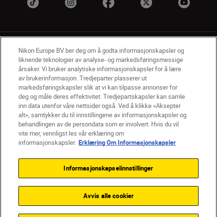
Nikon Europe BV ber deg om å godta informasjonskapsler og
liknende teknologier av analyse- og markedsføringsmessige
årsaker. Vi bruker analytiske informasjonskapsler for å lære
av brukerinformasjon. Tredjeparter plasserer ut
NO
Nikon Sites
markedsføringskapsler slik at vi kan tilpasse annonser for
deg og måle deres effektivitet. Tredjepartskapsler kan samle
Kontakt oss
Personvernerklæring
Bruksvilkår
inn data utenfor våre nettsider også. Ved å klikke «Aksepter
Vilkår og betingelser for Nikon Store
alt», samtykker du til innstillingene av informasjonskapsler og
Erklæring Om Informasjonskapsler
Tilgjengelighet
behandlingen av de persondata som er involvert. Hvis du vil
Innstillinger for informasjonskapsler
vite mer, vennligst les vår erklæring om
© 2026 Nikon
informasjonskapsler.
Erklæring Om Informasjonskapsler
Informasjonskapselinnstillinger
Back to top
Avvis alle cookier