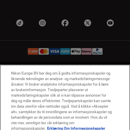
NO
Nikon Sites
Nikon Europe BV ber deg om å godta informasjonskapsler og
liknende teknologier av analyse- og markedsføringsmessige
Kontakt oss
Personvernerklæring
Bruksvilkår
årsaker. Vi bruker analytiske informasjonskapsler for å lære
Vilkår og betingelser for Nikon Store
av brukerinformasjon. Tredjeparter plasserer ut
Erklæring Om Informasjonskapsler
Tilgjengelighet
markedsføringskapsler slik at vi kan tilpasse annonser for
Innstillinger for informasjonskapsler
deg og måle deres effektivitet. Tredjepartskapsler kan samle
inn data utenfor våre nettsider også. Ved å klikke «Aksepter
© 2026 Nikon
alt», samtykker du til innstillingene av informasjonskapsler og
behandlingen av de persondata som er involvert. Hvis du vil
vite mer, vennligst les vår erklæring om
informasjonskapsler.
Erklæring Om Informasjonskapsler
Back to top