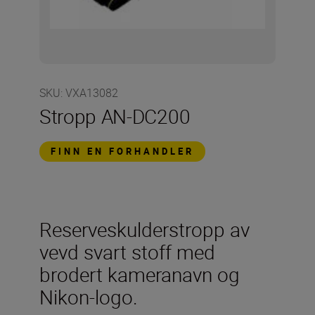
SKU
:
VXA13082
Stropp AN-DC200
FINN EN FORHANDLER
Reserveskulderstropp av
vevd svart stoff med
brodert kameranavn og
Nikon-logo.