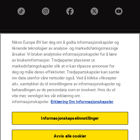
Nikon Europe BV ber deg om å godta informasjonskapsler og
liknende teknologier av analyse- og markedsføringsmessige
årsaker. Vi bruker analytiske informasjonskapsler for å lære
av brukerinformasjon. Tredjeparter plasserer ut
NO
Nikon Sites
markedsføringskapsler slik at vi kan tilpasse annonser for
deg og måle deres effektivitet. Tredjepartskapsler kan samle
Kontakt oss
Personvernerklæring
Bruksvilkår
inn data utenfor våre nettsider også. Ved å klikke «Aksepter
Vilkår og betingelser for Nikon Store
alt», samtykker du til innstillingene av informasjonskapsler og
Erklæring Om Informasjonskapsler
Tilgjengelighet
behandlingen av de persondata som er involvert. Hvis du vil
Innstillinger for informasjonskapsler
vite mer, vennligst les vår erklæring om
© 2026 Nikon
informasjonskapsler.
Erklæring Om Informasjonskapsler
Informasjonskapselinnstillinger
Back to top
Avvis alle cookier