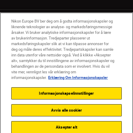
Nikon Europe BV ber deg om å godta informasjonskapsler og
liknende teknologier av analyse- og markedsføringsmessige
årsaker. Vi bruker analytiske informasjonskapsler for å lære
av brukerinformasjon. Tredjeparter plasserer ut
NO
Nikon Sites
markedsføringskapsler slik at vi kan tilpasse annonser for
deg og måle deres effektivitet. Tredjepartskapsler kan samle
Kontakt oss
Personvernerklæring
Bruksvilkår
inn data utenfor våre nettsider også. Ved å klikke «Aksepter
Vilkår og betingelser for Nikon Store
alt», samtykker du til innstillingene av informasjonskapsler og
Erklæring Om Informasjonskapsler
Tilgjengelighet
behandlingen av de persondata som er involvert. Hvis du vil
Innstillinger for informasjonskapsler
vite mer, vennligst les vår erklæring om
© 2026 Nikon
informasjonskapsler.
Erklæring Om Informasjonskapsler
Informasjonskapselinnstillinger
Back to top
Avvis alle cookier
Aksepter alt