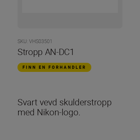
SKU
:
VHS03501
Stropp AN-DC1
FINN EN FORHANDLER
Svart vevd skulderstropp
med Nikon-logo.