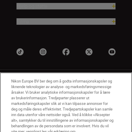
Hjelp og støtte
Firma
Nikon Europe BV ber deg om å godta informasjonskapsler og
liknende teknologier av analyse- og markedsføringsmessige
årsaker. Vi bruker analytiske informasjonskapsler for å lære
av brukerinformasjon. Tredjeparter plasserer ut
NO
Nikon Sites
markedsføringskapsler slik at vi kan tilpasse annonser for
deg og måle deres effektivitet. Tredjepartskapsler kan samle
Kontakt oss
Personvernerklæring
Bruksvilkår
inn data utenfor våre nettsider også. Ved å klikke «Aksepter
Vilkår og betingelser for Nikon Store
alt», samtykker du til innstillingene av informasjonskapsler og
Erklæring Om Informasjonskapsler
Tilgjengelighet
behandlingen av de persondata som er involvert. Hvis du vil
Innstillinger for informasjonskapsler
vite mer, vennligst les vår erklæring om