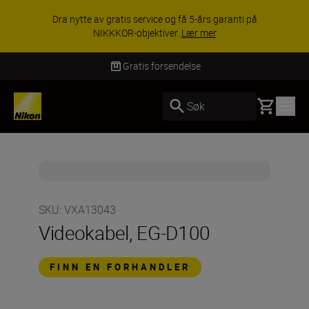
Dra nytte av gratis service og få 5-års garanti på
NIKKKOR-objektiver.
Lær mer
Gratis forsendelse
Basket
Søk
SKU
:
VXA13043
Videokabel, EG-D100
FINN EN FORHANDLER