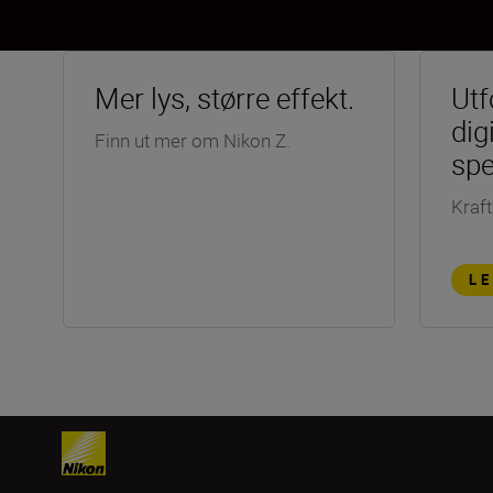
Mer lys, større effekt.
Utf
dig
Finn ut mer om Nikon Z.
spe
Kraft 
L