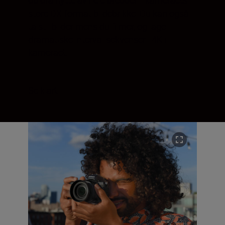
store DX-format bildebrikke. Du kan også
ta stillbilder mens du filmer, og lage
dramatiske intervallsekvenser i 4K i
kameraet.
Se klart