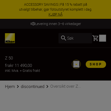
ACCESSORY SAVINGS | Få 15 % rabatt på
utvalgt tilbehør, gjør fotoutstyret komplett i dag.
KJØP NÅ
Levering innen 3–6 virkedager
Basket
Søk
Z 50
SHOP
fra
kr 11 490,00
inkl. Mva.
+
Gratis frakt
Oversikt over Z...
Hjem
discontinued