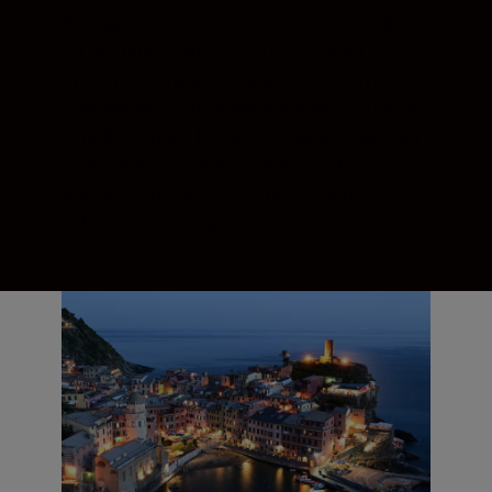
Alt ligger til rette for perfekt fokuserte bilder
og 4K-filmer. Hybrid-AF (autofokus)-
systemet er raskt, presist og silkemykt.
Fokuspunkter på sensoren dekker 90 % av
bildefeltet (ca.), horisontalt og vertikalt, for
suveren kant-til-kant skarphet. Motiver
fokuseres direkte enten de er i midten, til
siden eller i bevegelse.