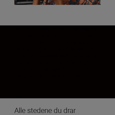
Med den ultraskarpe elektroniske søkeren
(EVF) kan du se alt tydelig, enten du tar
stillbilder eller video. EVF-en kan vise et
naturlig bilde, lik det i en optisk søker i et
digitalt speilreflekskamera. Eller du kan se
bilder slik de vil se ut med innstillingene
som er brukt. Visningen forblir jevn og
stødig, selv når du zoomer inn for å
bekrefte fokus.
Alle stedene du drar