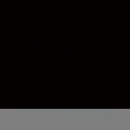
Når du fester grepet på dette kameraet og
begynner å ta bilder, vil du ikke legge det
fra deg igjen. Gjennomtenkt plassering av
knapper og berøringsskjermkontroller gjør
betjeningen til en lek, og det tydelige, enkle
menysystemet i DSLR-stil er lett å mestre.
Uansett om Nikon er nytt for deg, eller det
er Nikons speilløse kamerasystem som er
nytt for deg, er det ingen bratte
læringskurver.