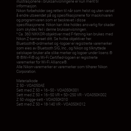
illustrasjonene i bruksanvisningene er kun ment til
informasjon.
Nikon forbeholder seg retten til når som helst og uten varsel
å endre utseendet på og spesifikasjonene for maskinvaren
og programvaren som er beskrevet i disse
spesifikasjonene. Nikon kan ikke holdes ansvarlig for skader
som skyldes feil i denne bruksanvisningen.
¹ Ca. 360 NIKKOR-objektiver med F-fatning kan brukes med
Nikon Z-kameraet ditt. Se hvilke objektiver her.
Bluetooth®-ordmerket og -logoer er registrerte varemerker
som eies av Bluetooth SIG, Inc., og Nikon og tilknyttede
selskaper bruker alle slike merker og logoer under lisens.®
® ®Wi-Fi® og Wi-Fi Certified-logoen er registrerte
varemerker for Wi-Fi Alliance®.
Alle Nikon-varemerker er varemerker som tilhører Nikon
Corporation.
Materialkode
Z 50 - VOA050AE
Sett med Z 50 + 16–50 - VOA050K001
Sett med Z 50 + 16–50 VR + 50–250 VR - VOA050K002
Z 50 vlogge-sett - VOA050K010
Sett med Z 50 + 18-140 VR - VOA050K012