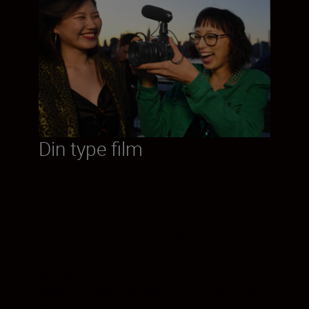
Din type film
Det er enkelt å filme med Nikon Z 50. Du
kan spille inn 4K/UHD-filmer på 30p, og få
opptak i sakte film i Full HD. Uten
begrensninger med beskjæringsfaktor kan
du dra nytte av hele bredden i kameraets