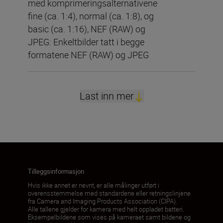
med komprimeringsalternativene
fine (ca. 1:4), normal (ca. 1:8), og
basic (ca. 1:16), NEF (RAW) og
JPEG: Enkeltbilder tatt i begge
formatene NEF (RAW) og JPEG
Last inn mer
Tilleggsinformasjon
Hvis ikke annet er nevnt, er alle målinger utført i
overensstemmelse med standardene eller retningslinjene
fra Camera and Imaging Products Association (CIPA).
Alle tallene gjelder for kamera med helt oppladet batteri.
Eksempelbildene som vises på kameraet samt bildene og