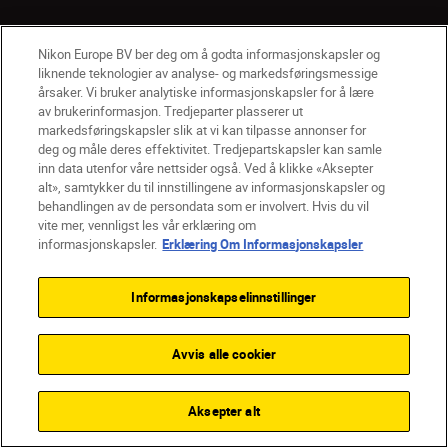
Produkter
Nikon Europe BV ber deg om å godta informasjonskapsler og
liknende teknologier av analyse- og markedsføringsmessige
årsaker. Vi bruker analytiske informasjonskapsler for å lære
Inspirasjon
av brukerinformasjon. Tredjeparter plasserer ut
markedsføringskapsler slik at vi kan tilpasse annonser for
Hjelp og støtte
deg og måle deres effektivitet. Tredjepartskapsler kan samle
inn data utenfor våre nettsider også. Ved å klikke «Aksepter
alt», samtykker du til innstillingene av informasjonskapsler og
Firma
behandlingen av de persondata som er involvert. Hvis du vil
vite mer, vennligst les vår erklæring om
informasjonskapsler.
Erklæring Om Informasjonskapsler
Informasjonskapselinnstillinger
Avvis alle cookier
Aksepter alt