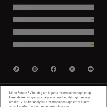
Produkter
Inspirasjon
Hjelp og støtte
Firma
Nikon Europe BV ber deg om å godta informasjonskapsler og
liknende teknologier av analyse- og markedsføringsmessige
årsaker. Vi bruker analytiske informasjonskapsler for å lære
av brukerinformasjon. Tredjeparter plasserer ut