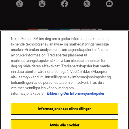
Nikon Europe BV ber deg om å godta informasjonskapsler og
liknende teknologier av analyse- og markedsføringsmessige
årsaker. Vi bruker analytiske informasjonskapsler for å lære
NO
Nikon Sites
av brukerinformasjon. Tredjeparter plasserer ut
Kontakt oss
Personvernerklæring
Bruksvilkår
markedsføringskapsler slik at vi kan tilpasse annonser for
deg og måle deres effektivitet. Tredjepartskapsler kan samle
Vilkår og betingelser for Nikon Store
inn data utenfor våre nettsider også. Ved å klikke «Aksepter
Erklæring Om Informasjonskapsler
Tilgjengelighet
alt», samtykker du til innstillingene av informasjonskapsler og
Innstillinger for informasjonskapsler
behandlingen av de persondata som er involvert. Hvis du vil
© 2026 Nikon
vite mer, vennligst les vår erklæring om
informasjonskapsler.
Erklæring Om Informasjonskapsler
Informasjonskapselinnstillinger
Back to top
Avvis alle cookier