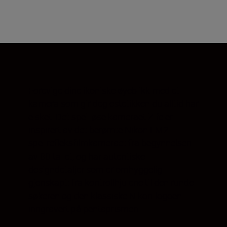
Forevige dine ikoniske øyeblikk med et
kamera som gir deg estetikken du alltid har
elsket. Det speilløse kameraet Z fc er
inspirert av det berømte Nikon FM2
speilrefleksfilmkameraet fra begynnelsen
av 80-tallet, og har autentiske
designdetaljer som er omhyggelig
gjenskapt: fra kontrollhjulene til den runde
søkeren og den klassiske Nikon-logoen
inngravert på pentaprismen.