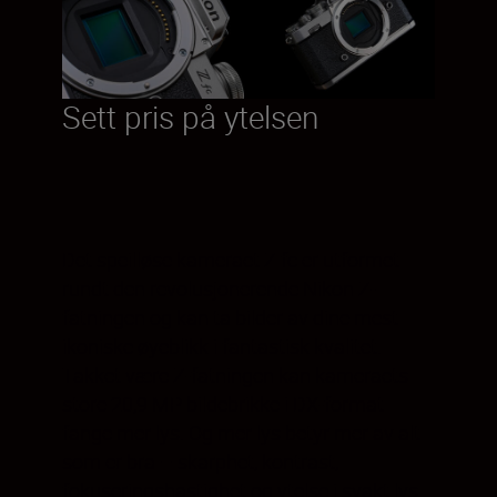
Sett pris på ytelsen
Det speilløse kameraet Z fc er utformet
rundt den revolusjonerende Nikon Z-
fatningen og kan ta bilder av dine mest
ikoniske øyeblikk i fantastisk kvalitet.
Takket være Z-fatningen kan kameraets
store 20,9 MP bildebrikke i DX-format
fange mer lys. Og mer lys betyr mer av alt
som er bra – skarphet, kontrast,
fokuseringshastighet og ytelse i svakt lys.