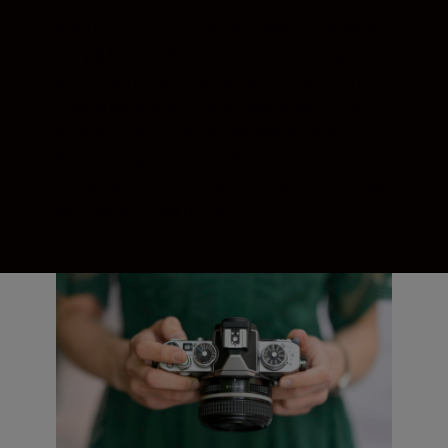
Kontrollhjulene er plassert akkurat som de
var på Nikon FM2, og hvert hjul er laget av
solid aluminium. Mekanismene virker med
utrolig presisjon – du vil føle klikket. Hvis
du har brukt et speilreflekskamera fra
Nikon tidligere, vil muskelhukommelsen
din ta over. Hvis du ikke har det, vil du elske
det fysiske med hjulene.