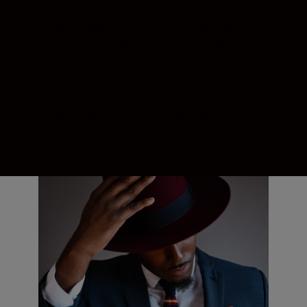
fortsatt brøt det barrierer da det kom, med
raskere lukkertider enn noen gang før. Z fc
leverer fantastiske filmopptak – og det er
også det første Nikon Z-kameraet som har
en vippbar og dreibar skjerm. Forbered deg
på å ta komposisjonen til et helt nytt nivå,
enten du gjør håndholdte opptak eller
bruker stativ.