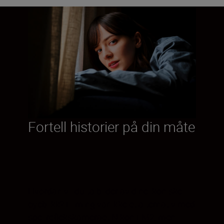
Fortell historier på din måte
Hvordan vil du ta bilder av dine ikoniske
øyeblikk? Filming var ikke et alternativ med
speilreflekskameraet Nikon FM2, men