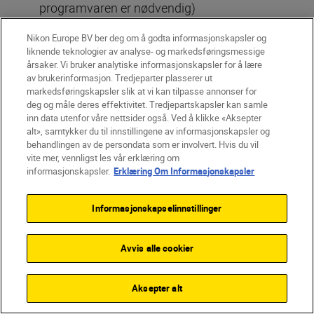
programvaren er nødvendig)
Nikon Europe BV ber deg om å godta informasjonskapsler og
liknende teknologier av analyse- og markedsføringsmessige
Effektive piksler
årsaker. Vi bruker analytiske informasjonskapsler for å lære
20,9 millioner
av brukerinformasjon. Tredjeparter plasserer ut
markedsføringskapsler slik at vi kan tilpasse annonser for
deg og måle deres effektivitet. Tredjepartskapsler kan samle
inn data utenfor våre nettsider også. Ved å klikke «Aksepter
Bildestørrelse
alt», samtykker du til innstillingene av informasjonskapsler og
(piksler)
behandlingen av de persondata som er involvert. Hvis du vil
vite mer, vennligst les vår erklæring om
[DX (24 x 16)] valgt for bildefelt:
informasjonskapsler.
Erklæring Om Informasjonskapsler
(L) 5568 x 3712 (20,7 millioner),
(M) 4176 x 2784 (11,6 millioner),
Informasjonskapselinnstillinger
(S) 2784 x 1856 (5,2 millioner),
1:1 (16 x 16)] valgt for bildefelt:
Avvis alle cookier
(L) 3712 x 3712 (13,8 millioner),
(M) 2784 x 2784 (7,8 millioner),
Aksepter alt
(S) 1856 x 1856 (3,4 millioner),
[16:9 (24 x 14)] valgt for bildefelt: