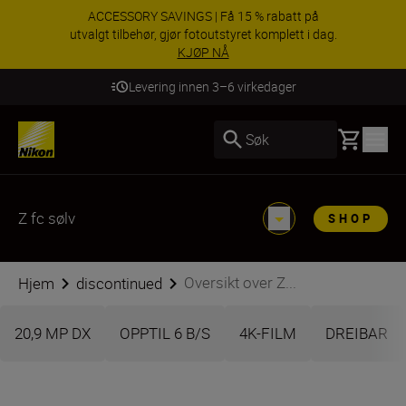
ACCESSORY SAVINGS | Få 15 % rabatt på
utvalgt tilbehør, gjør fotoutstyret komplett i dag.
KJØP NÅ
Levering innen 3–6 virkedager
Basket
Søk
Z fc sølv
SHOP
Oversikt over Z...
Hjem
discontinued
20,9 MP DX
OPPTIL 6 B/S
4K-FILM
DREIBAR