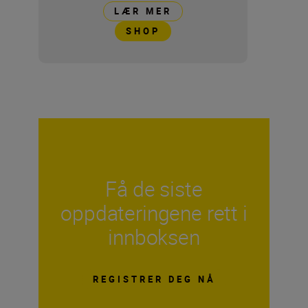
LÆR MER
SHOP
Få de siste
oppdateringene rett i
innboksen
REGISTRER DEG NÅ