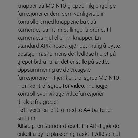
knapper på MC-N10-grepet. Tilgjengelige
funksjoner er dem som vanligvis blir
kontrollert med knappene bak på
kameraet, samt innstillinger tilordnet til
kameraets hjul eller Fn-knapper. En
standard ARRI-rosett gjør det mulig å bytte
posisjon raskt, mens det lydløse hjulet på
grepet bidrar til at det er stille på settet.
Oppsummering av de viktigste
funksjonene — Fjernkontrollsgrep MC-N10
Fjernkontrollsgrep for video
:
muliggjør
kontroll over viktige videofunksjoner
direkte fra grepet.
Lett:
veier ca. 310 g med to AA-batterier
satt inn.
Allsidig:
en standardrosett fra ARRI gjør det
enkelt å bytte plassering raskt. Lydløse hjul