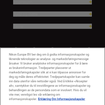
Inspirasjon
Hjelp og støtte
Firma
Nikon Europe BV ber deg om å godta informasjonskapsler og
liknende teknologier av analyse- og markedsføringsmessige
årsaker. Vi bruker analytiske informasjonskapsler for å lære
av brukerinformasjon. Tredjeparter plasserer ut
markedsføringskapsler slik at vi kan tilpasse annonser for
deg og måle deres effektivitet. Tredjepartskapsler kan samle
inn data utenfor våre nettsider også. Ved å klikke «Aksepter
alt», samtykker du til innstillingene av informasjonskapsler og
NO
Nikon Sites
behandlingen av de persondata som er involvert. Hvis du vil
vite mer, vennligst les vår erklæring om
Kontakt oss
Personvernerklæring
Bruksvilkår
informasjonskapsler.
Erklæring Om Informasjonskapsler
Vilkår og betingelser for Nikon Store