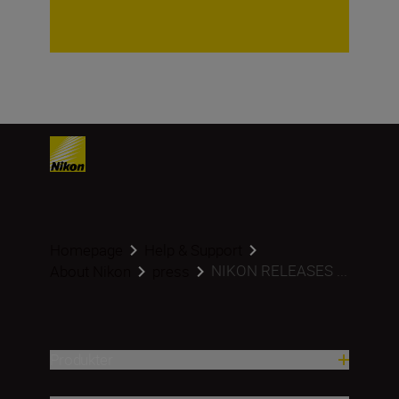
Homepage
Help & Support
NIKON RELEASES ...
About Nikon
press
Produkter