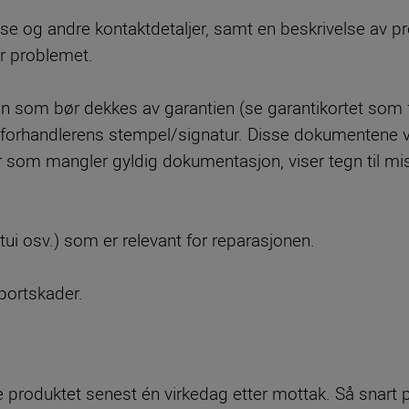
sse og andre kontaktdetaljer, samt en beskrivelse av p
r problemet.
on som bør dekkes av garantien (se garantikortet som 
ed forhandlerens stempel/signatur. Disse dokumentene vi
er som mangler gyldig dokumentasjon, viser tegn til misb
etui osv.) som er relevant for reparasjonen.
portskader.
re produktet senest én virkedag etter mottak. Så snart 