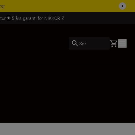
 dag.
KJØP NÅ
tur
5 års garanti for NIKKOR Z
Basket
Søk