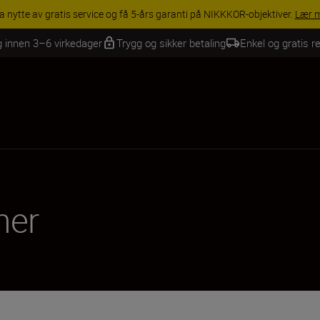
INGS | Få 15 % rabatt på utvalgt tilbehør, gjør fotoutstyret komplett i
g innen 3–6 virkedager
Trygg og sikker betaling
Enkel og gratis re
ner