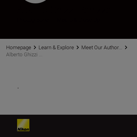
Alberto Ghizzi Panizza
Photographer
•
Macro & Close-Up
Homepage
Learn & Explore
Meet Our Author...
Alberto Ghizzi ...
.