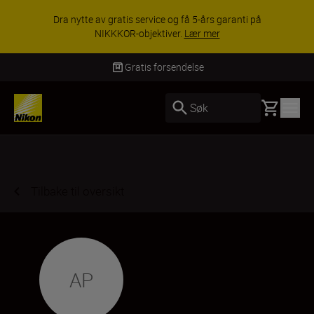
Dra nytte av gratis service og få 5-års garanti på
NIKKKOR-objektiver.
Lær mer
Gratis forsendelse
Basket
Søk
Tilbake til oversikt
AP