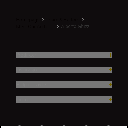
Homepage
Learn & Explore
Alberto Ghizzi ...
Meet Our Author...
Produkter
Inspirasjon
Hjelp og støtte
Firma