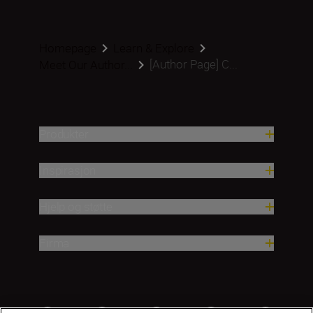
Homepage
Learn & Explore
[Author Page] C...
Meet Our Author...
Produkter
Inspirasjon
Hjelp og støtte
Firma