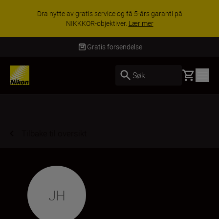
Dra nytte av gratis service og få 5-års garanti på
NIKKKOR-objektiver.
Lær mer
Gratis forsendelse
Basket
Søk
Tilbake til oversikt
JH