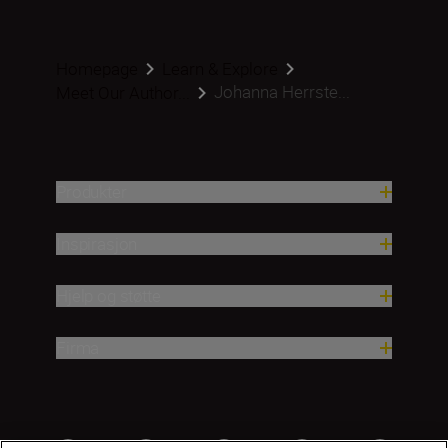
Homepage
Learn & Explore
Johanna Herrste...
Meet Our Author...
Produkter
Inspirasjon
Hjelp og støtte
Firma