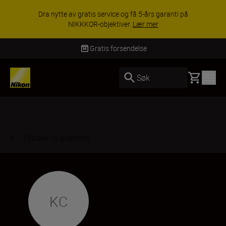
Dra nytte av gratis service og få 5-års garanti på
NIKKKOR-objektiver.
Lær mer
Gratis forsendelse
Basket
Søk
Tilbake til oversikt
KC