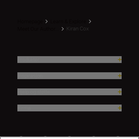
Homepage
Learn & Explore
Kiran Cox
Meet Our Author...
Produkter
Inspirasjon
Hjelp og støtte
Firma