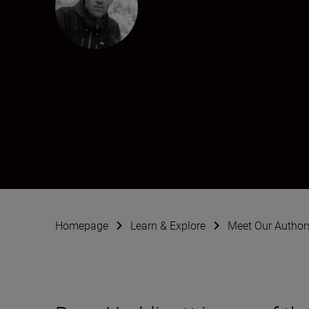
Ross Hoddinott
Creator
•
Macro & Close-Up
•
Wildlife & Nat
Homepage
Learn & Explore
Meet Our Author