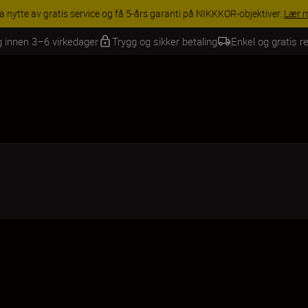
AVINGS | Få 15 % rabatt på utvalgt tilbehør, gjør fotoutstyret komplett 
g innen 3–6 virkedager
Trygg og sikker betaling
Enkel og gratis re