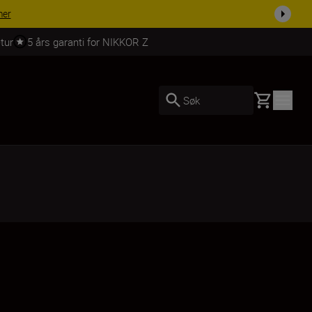
i dag.
KJØP NÅ
tur
5 års garanti for NIKKOR Z
Basket
Søk