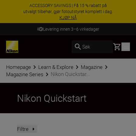
ACCESSORY SAVINGS | Få 15 % rabatt på
utvalgt tilbehør, gjør fotoutstyret komplett i dag.
KJØP NÅ
Levering innen 3–6 virkedager
Basket
Søk
Homepage
Learn & Explore
Magazine
Nikon Quickstar...
Magazine Series
Nikon Quickstart
Filtre