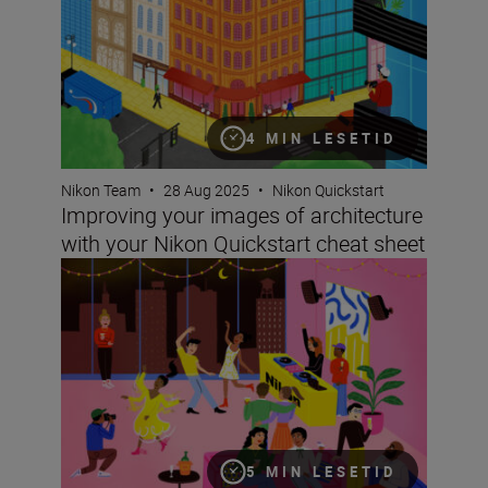
4 MIN LESETID
Nikon Team
•
28 Aug 2025
•
Nikon Quickstart
Improving your images of architecture
with your Nikon Quickstart cheat sheet
Take better pictures at events and parties with your Nik
5 MIN LESETID