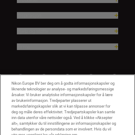
Inspirasjon
Hjelp og støtte
Firma
Nikon Europe BV ber deg om å godta informasjonskapsler og
liknende teknologier av analyse- og markedsføringsmessige
årsaker. Vi bruker analytiske informasjonskapsler for å lære
av brukerinformasjon. Tredjeparter plasserer ut
markedsføringskapsler slik at vi kan tilpasse annonser for
deg og måle deres effektivitet. Tredjepartskapsler kan samle
inn data utenfor våre nettsider også. Ved å klikke «Aksepter
alt», samtykker du til innstillingene av informasjonskapsler og
NO
Nikon Sites
behandlingen av de persondata som er involvert. Hvis du vil
vite mer, vennligst les vår erklæring om