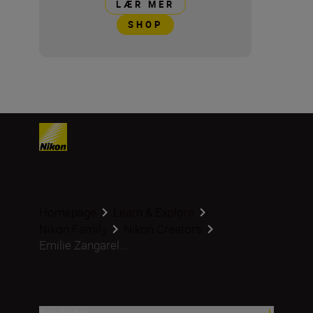
LÆR MER
SHOP
Homepage
Learn & Explore
Nikon Family
Nikon Creators
Emilie Zangarel...