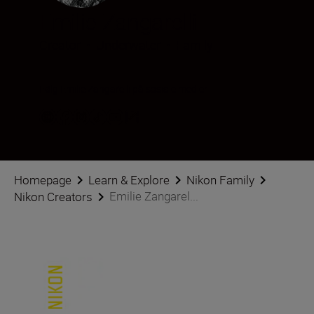
Emilie Zangarelli
Creator
•
Underwater
•
Family
Følg Emilie Zangarelli på sosiale medier
Homepage
Learn & Explore
Nikon Family
Emilie Zangarel...
Nikon Creators