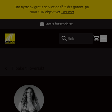
ACCESSORY SAVINGS | Få 15 % rabatt på
utvalgt tilbehør, gjør fotoutstyret komplett i dag.
KJØP NÅ
Levering innen 3–6 virkedager
Basket
Søk
Tilbake til oversikt