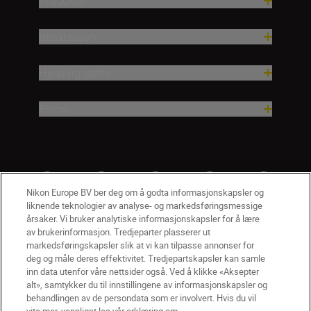
Produkter
Inspirasjon
Hjelp og støtte
Firma
Nikon Europe BV ber deg om å godta informasjonskapsler og
liknende teknologier av analyse- og markedsføringsmessige
årsaker. Vi bruker analytiske informasjonskapsler for å lære
av brukerinformasjon. Tredjeparter plasserer ut
markedsføringskapsler slik at vi kan tilpasse annonser for
deg og måle deres effektivitet. Tredjepartskapsler kan samle
inn data utenfor våre nettsider også. Ved å klikke «Aksepter
alt», samtykker du til innstillingene av informasjonskapsler og
NO
Nikon Sites
behandlingen av de persondata som er involvert. Hvis du vil