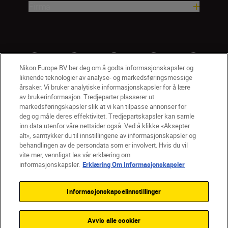
Firma
Nikon Europe BV ber deg om å godta informasjonskapsler og
liknende teknologier av analyse- og markedsføringsmessige
årsaker. Vi bruker analytiske informasjonskapsler for å lære
av brukerinformasjon. Tredjeparter plasserer ut
markedsføringskapsler slik at vi kan tilpasse annonser for
deg og måle deres effektivitet. Tredjepartskapsler kan samle
inn data utenfor våre nettsider også. Ved å klikke «Aksepter
alt», samtykker du til innstillingene av informasjonskapsler og
NO
Nikon Sites
behandlingen av de persondata som er involvert. Hvis du vil
vite mer, vennligst les vår erklæring om
Kontakt oss
Personvernerklæring
Bruksvilkår
informasjonskapsler.
Erklæring Om Informasjonskapsler
Vilkår og betingelser for Nikon Store
Erklæring Om Informasjonskapsler
Tilgjengelighet
Informasjonskapselinnstillinger
Innstillinger for informasjonskapsler
© 2026 Nikon
Avvis alle cookier