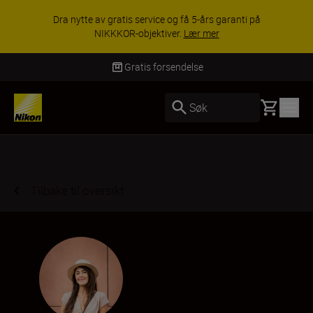
ACCESSORY SAVINGS | Få 15 % rabatt på
utvalgt tilbehør, gjør fotoutstyret komplett i dag.
KJØP NÅ
Levering innen 3–6 virkedager
Basket
Søk
Tilbake til oversikt