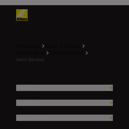
Homepage
Learn & Explore
Nikon Family
Nikon Creators
Helin Bereket
Produkter
Inspirasjon
Hjelp og støtte