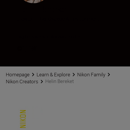
Helin Bereket
Creator
•
Landscape & Environment
Følg Helin Bereket på sosiale medier
Homepage
Learn & Explore
Nikon Family
Helin Bereket
Nikon Creators