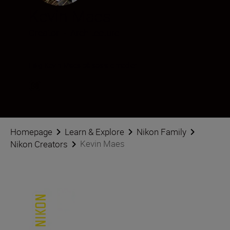
Kevin Maes
Creator
•
Architecture
Følg Kevin Maes på sosiale medier
Homepage
Learn & Explore
Nikon Family
Kevin Maes
Nikon Creators