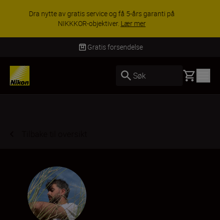
ACCESSORY SAVINGS | Få 15 % rabatt på
utvalgt tilbehør, gjør fotoutstyret komplett i dag.
KJØP NÅ
Levering innen 3–6 virkedager
Basket
Søk
Tilbake til oversikt