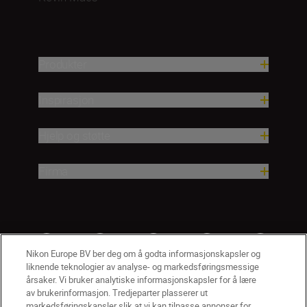
Produkter
Inspirasjon
Hjelp og støtte
Firma
Nikon Europe BV ber deg om å godta informasjonskapsler og
liknende teknologier av analyse- og markedsføringsmessige
årsaker. Vi bruker analytiske informasjonskapsler for å lære
av brukerinformasjon. Tredjeparter plasserer ut
markedsføringskapsler slik at vi kan tilpasse annonser for