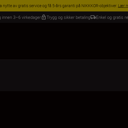
INGS | Få 15 % rabatt på utvalgt tilbehør, gjør fotoutstyret komplett i
g innen 3–6 virkedager
Trygg og sikker betaling
Enkel og gratis re