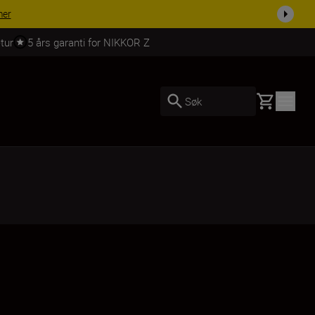
 dag.
KJØP NÅ
tur
5 års garanti for NIKKOR Z
Basket
Søk