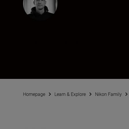
Mikko Lagerstedt
Creator
•
Landscape & Environment
Homepage
Learn & Explore
Nikon Family