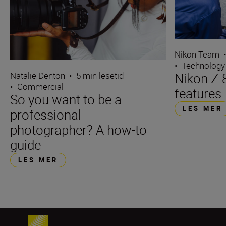
Nikon Team
•
Technology
Natalie Denton
•
5 min lesetid
Nikon Z 8
•
Commercial
features
So you want to be a
LES MER
professional
photographer? A how-to
guide
LES MER