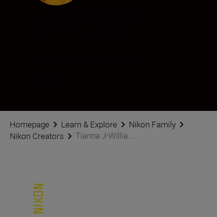
Tianna J-Williams
Creator
•
Portraits
•
Family
Følg Tianna J-Williams på sosiale medier
Homepage
Learn & Explore
Nikon Family
Tianna J-Willia...
Nikon Creators