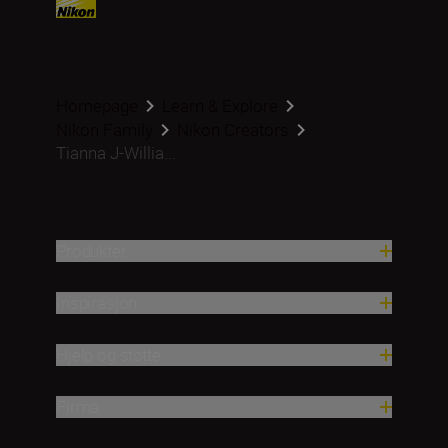
Homepage
Learn & Explore
Nikon Family
Nikon Creators
Tianna J-Willia...
Produkter
Inspirasjon
Hjelp og støtte
Firma