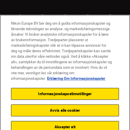
Nikon Europe BV ber deg om å godta informasjonskapsler og
liknende teknologier av analyse- og markedsføringsmessige
årsaker. Vi bruker analytiske informasjonskapsler for å lære
av brukerinformasjon. Tredjeparter plasserer ut
markedsføringskapsler slik at vi kan tilpasse annonser for
deg og måle deres effektivitet. Tredjepartskapsler kan samle
inn data utenfor våre nettsider også. Ved å klikke «Aksepter
alt», samtykker du til innstillingene av informasjonskapsler og
NO
Nikon Sites
behandlingen av de persondata som er involvert. Hvis du vil
vite mer, vennligst les vår erklæring om
Kontakt oss
Personvernerklæring
Bruksvilkår
informasjonskapsler.
Erklæring Om Informasjonskapsler
Vilkår og betingelser for Nikon Store
Erklæring Om Informasjonskapsler
Tilgjengelighet
Informasjonskapselinnstillinger
Innstillinger for informasjonskapsler
© 2026 Nikon
Avvis alle cookier
Back to top
Aksepter alt