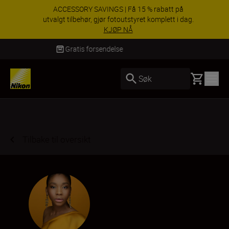
ACCESSORY SAVINGS | Få 15 % rabatt på
utvalgt tilbehør, gjør fotoutstyret komplett i dag.
KJØP NÅ
Levering innen 3–6 virkedager
Basket
Søk
Tilbake til oversikt