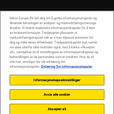
Nikon Europe BV ber deg om å godta informasjonskapsler og
liknende teknologier av analyse- og markedsføringsmessige
årsaker. Vi bruker analytiske informasjonskapsler for å lære
av brukerinformasjon. Tredjeparter plasserer ut
NO
Nikon Sites
markedsføringskapsler slik at vi kan tilpasse annonser for
deg og måle deres effektivitet. Tredjepartskapsler kan samle
Kontakt oss
Personvernerklæring
Bruksvilkår
inn data utenfor våre nettsider også. Ved å klikke «Aksepter
Vilkår og betingelser for Nikon Store
alt», samtykker du til innstillingene av informasjonskapsler og
Erklæring Om Informasjonskapsler
Tilgjengelighet
behandlingen av de persondata som er involvert. Hvis du vil
Innstillinger for informasjonskapsler
vite mer, vennligst les vår erklæring om
© 2026 Nikon
informasjonskapsler.
Erklæring Om Informasjonskapsler
Informasjonskapselinnstillinger
Back to top
Avvis alle cookier
Aksepter alt