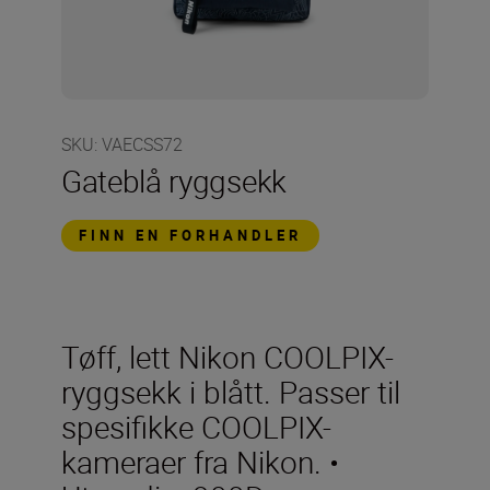
SKU
:
VAECSS72
Gateblå ryggsekk
FINN EN FORHANDLER
Tøff, lett Nikon COOLPIX-
ryggsekk i blått. Passer til
spesifikke COOLPIX-
kameraer fra Nikon. •