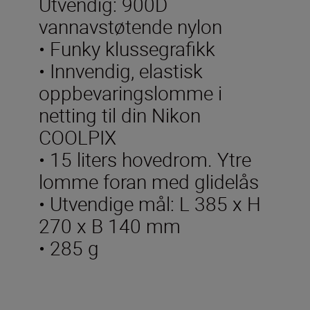
Utvendig: 900D
vannavstøtende nylon
• Funky klussegrafikk
• Innvendig, elastisk
oppbevaringslomme i
netting til din Nikon
COOLPIX
• 15 liters hovedrom. Ytre
lomme foran med glidelås
• Utvendige mål: L 385 x H
270 x B 140 mm
• 285 g