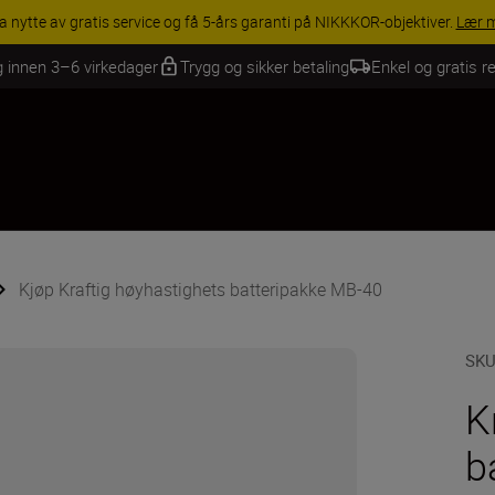
INGS | Få 15 % rabatt på utvalgt tilbehør, gjør fotoutstyret komplett i
g innen 3–6 virkedager
Trygg og sikker betaling
Enkel og gratis re
Kjøp Kraftig høyhastighets batteripakke MB-40
SK
K
b