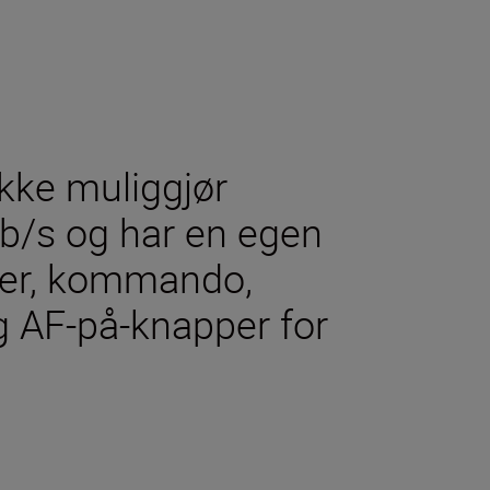
kke muliggjør
 b/s og har en egen
ger, kommando,
 AF-på-knapper for