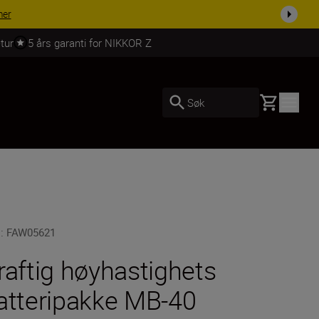
 dag.
KJØP NÅ
tur
5 års garanti for NIKKOR Z
Basket
Søk
U
:
FAW05621
raftig høyhastighets
atteripakke MB-40