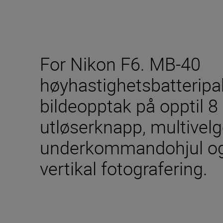
For Nikon F6. MB-40
høyhastighetsbatteripa
bildeopptak på opptil 8
utløserknapp, multivel
underkommandohjul og
vertikal fotografering.