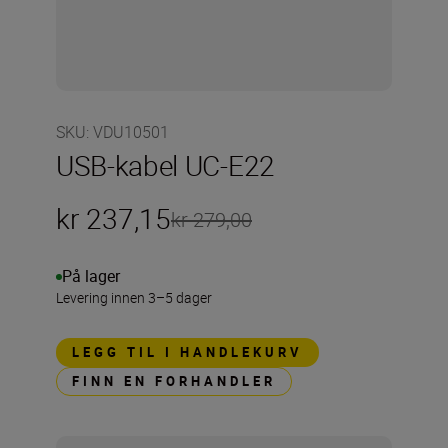
SKU
:
VDU10501
USB-kabel UC-E22
kr 237,15
kr 279,00
På lager
Levering innen 3–5 dager
LEGG TIL I HANDLEKURV
FINN EN FORHANDLER