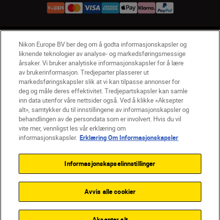
NO
Nikon Sites
Nikon Europe BV ber deg om å godta informasjonskapsler og
liknende teknologier av analyse- og markedsføringsmessige
Kontakt oss
Personvernerklæring
Bruksvilkår
årsaker. Vi bruker analytiske informasjonskapsler for å lære
Vilkår og betingelser for Nikon Store
av brukerinformasjon. Tredjeparter plasserer ut
Erklæring Om Informasjonskapsler
Tilgjengelighet
markedsføringskapsler slik at vi kan tilpasse annonser for
deg og måle deres effektivitet. Tredjepartskapsler kan samle
Innstillinger for informasjonskapsler
inn data utenfor våre nettsider også. Ved å klikke «Aksepter
© 2026 Nikon
alt», samtykker du til innstillingene av informasjonskapsler og
behandlingen av de persondata som er involvert. Hvis du vil
vite mer, vennligst les vår erklæring om
informasjonskapsler.
Erklæring Om Informasjonskapsler
Back to top
Informasjonskapselinnstillinger
Avvis alle cookier
Aksepter alt