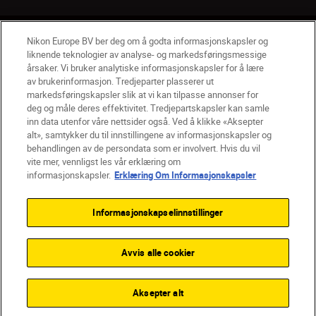
NO
Nikon Sites
Nikon Europe BV ber deg om å godta informasjonskapsler og
liknende teknologier av analyse- og markedsføringsmessige
Kontakt oss
Personvernerklæring
Bruksvilkår
årsaker. Vi bruker analytiske informasjonskapsler for å lære
Vilkår og betingelser for Nikon Store
av brukerinformasjon. Tredjeparter plasserer ut
Erklæring Om Informasjonskapsler
Tilgjengelighet
markedsføringskapsler slik at vi kan tilpasse annonser for
deg og måle deres effektivitet. Tredjepartskapsler kan samle
Innstillinger for informasjonskapsler
inn data utenfor våre nettsider også. Ved å klikke «Aksepter
© 2026 Nikon
alt», samtykker du til innstillingene av informasjonskapsler og
behandlingen av de persondata som er involvert. Hvis du vil
vite mer, vennligst les vår erklæring om
informasjonskapsler.
Erklæring Om Informasjonskapsler
Back to top
Informasjonskapselinnstillinger
Avvis alle cookier
Aksepter alt