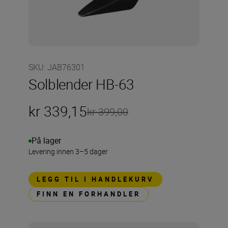
SKU
:
JAB76301
Solblender HB-63
kr 339,15
kr 399,00
På lager
Levering innen 3–5 dager
LEGG TIL I HANDLEKURV
FINN EN FORHANDLER