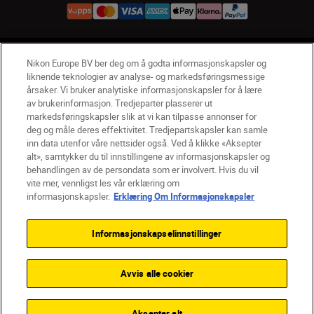
NO
Nikon Sites
Nikon Europe BV ber deg om å godta informasjonskapsler og
liknende teknologier av analyse- og markedsføringsmessige
Kontakt oss
Personvernerklæring
Bruksvilkår
årsaker. Vi bruker analytiske informasjonskapsler for å lære
Vilkår og betingelser for Nikon Store
av brukerinformasjon. Tredjeparter plasserer ut
Erklæring Om Informasjonskapsler
Tilgjengelighet
markedsføringskapsler slik at vi kan tilpasse annonser for
deg og måle deres effektivitet. Tredjepartskapsler kan samle
Innstillinger for informasjonskapsler
inn data utenfor våre nettsider også. Ved å klikke «Aksepter
© 2026 Nikon
alt», samtykker du til innstillingene av informasjonskapsler og
behandlingen av de persondata som er involvert. Hvis du vil
vite mer, vennligst les vår erklæring om
informasjonskapsler.
Erklæring Om Informasjonskapsler
Back to top
Informasjonskapselinnstillinger
Avvis alle cookier
Aksepter alt