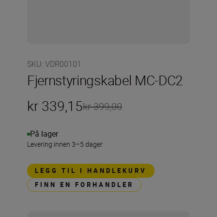
SKU
:
VDR00101
Fjernstyringskabel MC-DC2
kr 339,15
kr 399,00
På lager
Levering innen 3–5 dager
LEGG TIL I HANDLEKURV
FINN EN FORHANDLER