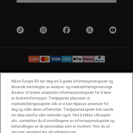
NO
Nikon Sites
Nikon Europe BV ber deg om å godta informasjonskapsler og
liknende teknologier av analyse- og markedsføringsmessige
Kontakt oss
Personvernerklæring
Bruksvilkår
årsaker. Vi bruker analytiske informasjonskapsler for å lære
Vilkår og betingelser for Nikon Store
av brukerinformasjon. Tredjeparter plasserer ut
Erklæring Om Informasjonskapsler
Tilgjengelighet
markedsføringskapsler slik at vi kan tilpasse annonser for
deg og måle deres effektivitet. Tredjepartskapsler kan samle
Innstillinger for informasjonskapsler
inn data utenfor våre nettsider også. Ved å klikke «Aksepter
© 2026 Nikon
alt», samtykker du til innstillingene av informasjonskapsler og
behandlingen av de persondata som er involvert. Hvis du vil
vite mer, vennligst les vår erklæring om