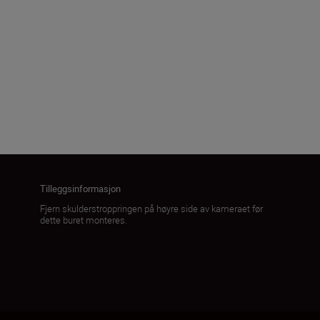
Produktvekt
203,0 ± 5,0 g
Last inn mer
Tilleggsinformasjon
Fjern skulderstroppringen på høyre side av kameraet før
dette buret monteres.