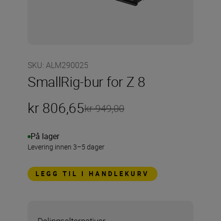
SKU
:
ALM290025
SmallRig-bur for Z 8
kr 806,65
kr 949,00
På lager
Levering innen 3–5 dager
LEGG TIL I HANDLEKURV
Delingsalternativer