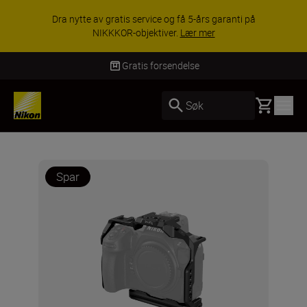
ACCESSORY SAVINGS | Få 15 % rabatt på
utvalgt tilbehør, gjør fotoutstyret komplett i dag.
KJØP NÅ
Gratis forsendelse
Basket
Søk
Spar