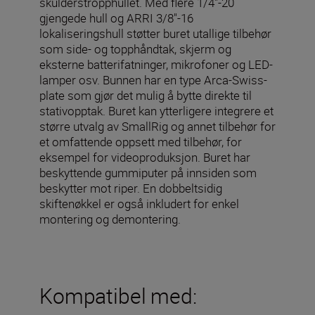
skulderstropphullet. Med flere 1/4''-20
gjengede hull og ARRI 3/8"-16
lokaliseringshull støtter buret utallige tilbehør
som side- og topphåndtak, skjerm og
eksterne batterifatninger, mikrofoner og LED-
lamper osv. Bunnen har en type Arca-Swiss-
plate som gjør det mulig å bytte direkte til
stativopptak. Buret kan ytterligere integrere et
større utvalg av SmallRig og annet tilbehør for
et omfattende oppsett med tilbehør, for
eksempel for videoproduksjon. Buret har
beskyttende gummiputer på innsiden som
beskytter mot riper. En dobbeltsidig
skiftenøkkel er også inkludert for enkel
montering og demontering.
Kompatibel med: