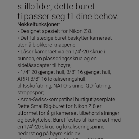
stillbilder, dette buret
tilpasser seg til dine behov.
Nøkkelfunksjoner:
• Designet spesielt for Nikon Z 8.
• Det fullstedige buret beskytter kameraet
uten å blokkere knappene.
• Låser kameraet via en 1/4"-20 skrue i
bunnen, en plasseringsskrue og en
sidelåsadapter til høyre;
• 1/4"-20 gjenget hull, 3/8"-16 gjenget hull,
ARRI 3/8"-16 lokaliseringshull,
blitsskofatning, NATO-skinne, QD-fatning,
stroppspor;
• Arca-Swiss-kompatibel hurtigutløserplate.
Dette SmallRig-buret for Nikon Z 8 er
utformet for å gi kameraet tilbehørsfatninger
og beskyttelse. Buret festes til kameraet med
en 1/4''-20 skrue og lokaliseringspinne
nederst og på høyre side av