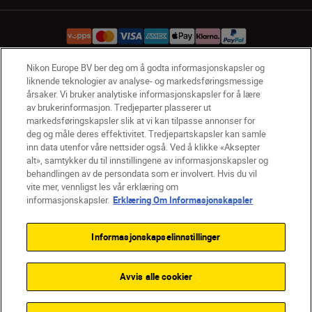
Nikon Europe BV ber deg om å godta informasjonskapsler og
liknende teknologier av analyse- og markedsføringsmessige
NO
Nikon Sites
årsaker. Vi bruker analytiske informasjonskapsler for å lære
Kontakt oss
Personvernerklæring
Bruksvilkår
av brukerinformasjon. Tredjeparter plasserer ut
markedsføringskapsler slik at vi kan tilpasse annonser for
Vilkår og betingelser for Nikon Store
deg og måle deres effektivitet. Tredjepartskapsler kan samle
Erklæring Om Informasjonskapsler
Tilgjengelighet
inn data utenfor våre nettsider også. Ved å klikke «Aksepter
Innstillinger for informasjonskapsler
alt», samtykker du til innstillingene av informasjonskapsler og
© 2026 Nikon
behandlingen av de persondata som er involvert. Hvis du vil
vite mer, vennligst les vår erklæring om
informasjonskapsler.
Erklæring Om Informasjonskapsler
Back to top
Informasjonskapselinnstillinger
Avvis alle cookier