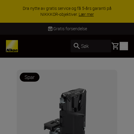
ACCESSORY SAVINGS | Få 15 % rabatt på
utvalgt tilbehør, gjør fotoutstyret komplett i dag.
KJØP NÅ
Levering innen 3–6 virkedager
Basket
Søk
Spar