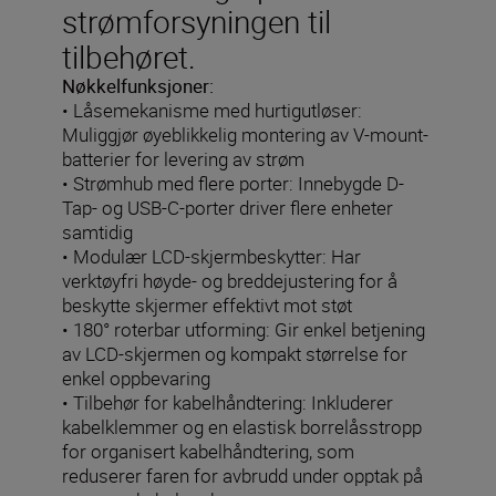
strømforsyningen til
tilbehøret.
Nøkkelfunksjoner:
• Låsemekanisme med hurtigutløser:
Muliggjør øyeblikkelig montering av V-mount-
batterier for levering av strøm
• Strømhub med flere porter: Innebygde D-
Tap- og USB-C-porter driver flere enheter
samtidig
• Modulær LCD-skjermbeskytter: Har
verktøyfri høyde- og breddejustering for å
beskytte skjermer effektivt mot støt
• 180° roterbar utforming: Gir enkel betjening
av LCD-skjermen og kompakt størrelse for
enkel oppbevaring
• Tilbehør for kabelhåndtering: Inkluderer
kabelklemmer og en elastisk borrelåsstropp
for organisert kabelhåndtering, som
reduserer faren for avbrudd under opptak på