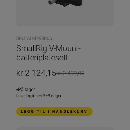
SKU
:
ALM290066
SmallRig V-Mount-
batteriplatesett
kr 2 124,15
kr 2 499,00
På lager
Levering innen 3–5 dager
LEGG TIL I HANDLEKURV