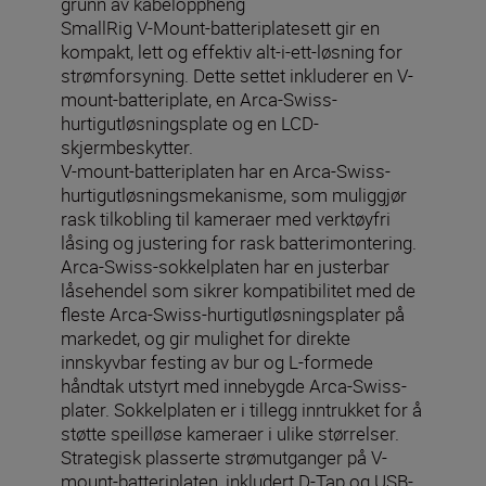
grunn av kabeloppheng
SmallRig V-Mount-batteriplatesett gir en
kompakt, lett og effektiv alt-i-ett-løsning for
strømforsyning. Dette settet inkluderer en V-
mount-batteriplate, en Arca-Swiss-
hurtigutløsningsplate og en LCD-
skjermbeskytter.
V-mount-batteriplaten har en Arca-Swiss-
hurtigutløsningsmekanisme, som muliggjør
rask tilkobling til kameraer med verktøyfri
låsing og justering for rask batterimontering.
Arca-Swiss-sokkelplaten har en justerbar
låsehendel som sikrer kompatibilitet med de
fleste Arca-Swiss-hurtigutløsningsplater på
markedet, og gir mulighet for direkte
innskyvbar festing av bur og L-formede
håndtak utstyrt med innebygde Arca-Swiss-
plater. Sokkelplaten er i tillegg inntrukket for å
støtte speilløse kameraer i ulike størrelser.
Strategisk plasserte strømutganger på V-
mount-batteriplaten, inkludert D-Tap og USB-