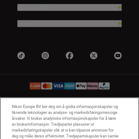
Hjelp og støtte
Firma
Nikon Europe BV ber deg om å godta informasjonskapsler og
NO
Nikon Sites
liknende teknologier av analyse- og markedsføringsmessige
Kontakt oss
Personvernerklæring
Bruksvilkår
årsaker. Vi bruker analytiske informasjonskapsler for å lære
Vilkår og betingelser for Nikon Store
av brukerinformasjon. Tredjeparter plasserer ut
markedsføringskapsler slik at vi kan tilpasse annonser for
Erklæring Om Informasjonskapsler
Tilgjengelighet
deg og måle deres effektivitet. Tredjepartskapsler kan samle
Innstillinger for informasjonskapsler