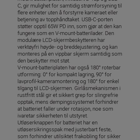
C, gir mulighet for samtidig strømforsyning til
flere enheter uten å forstyrre kameraet eller
betjening av topphåndtaket. USB-C-porten
støtter opptil 65W PD inn, som gjør at den kan
fungere som en V-mount-batterilader. Den
modulære LCD-skjermbeskytteren har
verktøyfri høyde- og breddejustering, og kan
monteres på en vippbar skjerm samtidig som
den beskytter mot støt.
V-mount-batteriplaten har også 180° roterbar
utforming: 0° for kompakt lagring, 90° for
lavprofil-kameramontering og 180° for enkel
tilgang til LCD-skjermen. Girlåsmekanismen i
rustfritt stål gir et sikkert grep for slingrefrie
opptak, mens dempingssystemet forhindrer
at batteriet faller under rotasjon, noe som
ivaretar sikkerheten til utstyret.
Utløserknappen for batteriet har en
utløsersikringsspak med justerbart feste,
som forhindrer utilsiktet frakobling for sikker