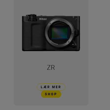
ZR
LÆR MER
SHOP