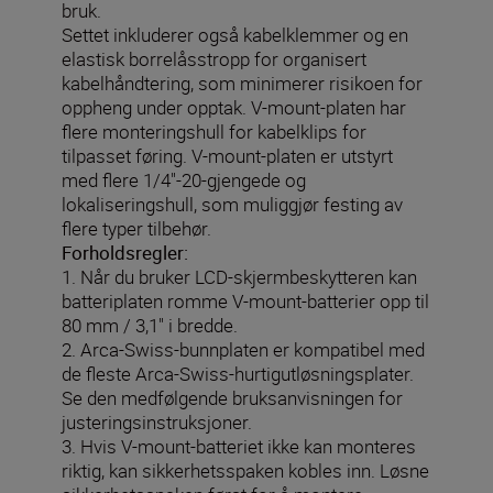
bruk.
Settet inkluderer også kabelklemmer og en
elastisk borrelåsstropp for organisert
kabelhåndtering, som minimerer risikoen for
oppheng under opptak. V-mount-platen har
flere monteringshull for kabelklips for
tilpasset føring. V-mount-platen er utstyrt
med flere 1/4"-20-gjengede og
lokaliseringshull, som muliggjør festing av
flere typer tilbehør.
Forholdsregler:
1. Når du bruker LCD-skjermbeskytteren kan
batteriplaten romme V-mount-batterier opp til
80 mm / 3,1″ i bredde.
2. Arca-Swiss-bunnplaten er kompatibel med
de fleste Arca-Swiss-hurtigutløsningsplater.
Se den medfølgende bruksanvisningen for
justeringsinstruksjoner.
3. Hvis V-mount-batteriet ikke kan monteres
riktig, kan sikkerhetsspaken kobles inn. Løsne