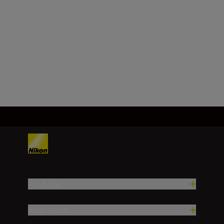
batterikapasitet
3500 mAh–20000 mAh / 14,8 V
(nominell)
Last inn mer
Produkter
Inspirasjon