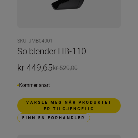
SKU
:
JMB04001
Solblender HB-110
kr 449,65
kr 529,00
Kommer snart
VARSLE MEG NÅR PRODUKTET
ER TILGJENGELIG
FINN EN FORHANDLER