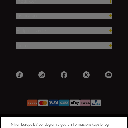
Produkter
Inspirasjon
Hjelp og støtte
Firma
NO
Nikon Sites
Nikon Europe BV ber deg om å godta informasjonskapsler og