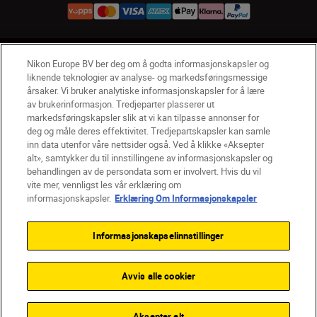
NO
Nikon Sites
Nikon Europe BV ber deg om å godta informasjonskapsler og
liknende teknologier av analyse- og markedsføringsmessige
Kontakt oss
Personvernerklæring
Bruksvilkår
årsaker. Vi bruker analytiske informasjonskapsler for å lære
Vilkår og betingelser for Nikon Store
av brukerinformasjon. Tredjeparter plasserer ut
Erklæring Om Informasjonskapsler
Tilgjengelighet
markedsføringskapsler slik at vi kan tilpasse annonser for
deg og måle deres effektivitet. Tredjepartskapsler kan samle
Innstillinger for informasjonskapsler
inn data utenfor våre nettsider også. Ved å klikke «Aksepter
© 2026 Nikon
alt», samtykker du til innstillingene av informasjonskapsler og
behandlingen av de persondata som er involvert. Hvis du vil
vite mer, vennligst les vår erklæring om
informasjonskapsler.
Erklæring Om Informasjonskapsler
Back to top
Informasjonskapselinnstillinger
Avvis alle cookier
Aksepter alt