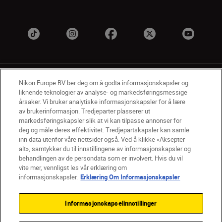
Nikon Europe BV ber deg om å godta informasjonskapsler og
liknende teknologier av analyse- og markedsføringsmessige
årsaker. Vi bruker analytiske informasjonskapsler for å lære
av brukerinformasjon. Tredjeparter plasserer ut
NO
Nikon Sites
markedsføringskapsler slik at vi kan tilpasse annonser for
deg og måle deres effektivitet. Tredjepartskapsler kan samle
Kontakt oss
Personvernerklæring
Bruksvilkår
inn data utenfor våre nettsider også. Ved å klikke «Aksepter
Vilkår og betingelser for Nikon Store
alt», samtykker du til innstillingene av informasjonskapsler og
Erklæring Om Informasjonskapsler
Tilgjengelighet
behandlingen av de persondata som er involvert. Hvis du vil
Innstillinger for informasjonskapsler
vite mer, vennligst les vår erklæring om
© 2026 Nikon
informasjonskapsler.
Erklæring Om Informasjonskapsler
Informasjonskapselinnstillinger
Back to top