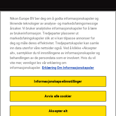
Nikon Europe BV ber deg om å godta informasjonskapsler og
liknende teknologier av analyse- og markedsføringsmessige
årsaker. Vi bruker analytiske informasjonskapsler for å lære
av brukerinformasjon. Tredjeparter plasserer ut
NO
Nikon Sites
markedsføringskapsler slik at vi kan tilpasse annonser for
deg og måle deres effektivitet. Tredjepartskapsler kan samle
Kontakt oss
Personvernerklæring
Bruksvilkår
inn data utenfor våre nettsider også. Ved å klikke «Aksepter
Vilkår og betingelser for Nikon Store
alt», samtykker du til innstillingene av informasjonskapsler og
Erklæring Om Informasjonskapsler
Tilgjengelighet
behandlingen av de persondata som er involvert. Hvis du vil
Innstillinger for informasjonskapsler
vite mer, vennligst les vår erklæring om
© 2026 Nikon
informasjonskapsler.
Erklæring Om Informasjonskapsler
Informasjonskapselinnstillinger
Back to top
Avvis alle cookier
Aksepter alt