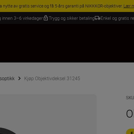
a nytte av gratis service og få 5-års garanti på NIKKKOR-objektiver.
Lær 
g innen 3–6 virkedager
Trygg og sikker betaling
Enkel og gratis re
tsoptikk
Kjøp Objektivdeksel 31245
SK
O