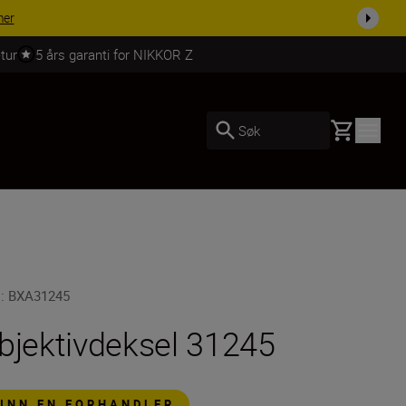
mer
tur
5 års garanti for NIKKOR Z
Basket
Søk
U
:
BXA31245
bjektivdeksel 31245
FINN EN FORHANDLER