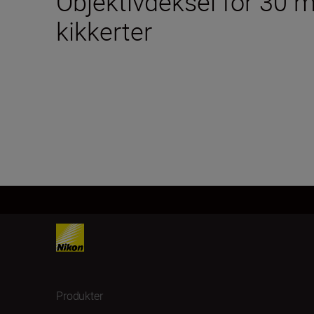
Objektivdeksel for 30
kikkerter
Produkter